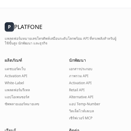
PLATFONE
P
แพลตฟอร์มหมายเลขโทรศัพท์เสมือนระดับโลกพร้อม API ที่ทรงพลังสำหรับผู้
ใช้ขั้นสูง นักพัฒนา และธุรกิจ
ผลิตภัณฑ์
นักพัฒนา
แดชบอร์ดเว็บ
เอกสารประกอบ
Activation API
ภาพรวม API
White-Label
Activation API
แพลตฟอร์มรีเทล
Retail API
แอปโอเพนซอร์ส
Alternative API
ซัพพลายเออร์หมายเลข
แอป Temp-Number
วิดเจ็ตไวท์เลเบล
เซิร์ฟเวอร์ MCP
เรียนรู้
ติดต่อ